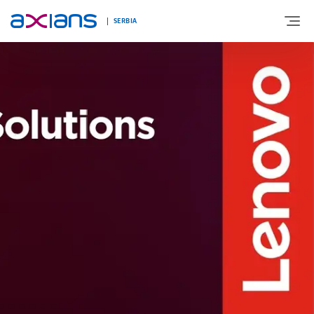
SERBIA
O NAMA
EKSPERTIZA
INOVACIJE
NOVOSTI I DOGAĐANJA
KARIJERA
KONTAKT