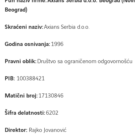
Pun naziv firme: Axians Serbia d.o.o. Beograd (Novi
Beograd)
Skraćeni naziv:
Axians Serbia d.o.o.
Godina osnivanja:
1996
Pravni oblik:
Društvo sa ograničenom odgovornošću
PIB:
100388421
LINKEDIN
YOUTUBE
Matični broj:
17130846
Šifra delatnosti:
6202
Direktor:
Rajko Jovanović